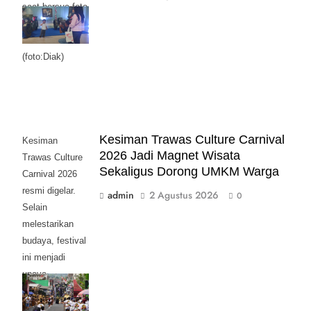
saat bersua foto
bersama Moge
Klasik.
(foto:Diak)
Kesiman Trawas Culture Carnival
Kesiman
2026 Jadi Magnet Wisata
Trawas Culture
Sekaligus Dorong UMKM Warga
Carnival 2026
resmi digelar.
admin
2 Agustus 2026
0
Selain
melestarikan
budaya, festival
ini menjadi
upaya
menggerakkan
UMKM dan