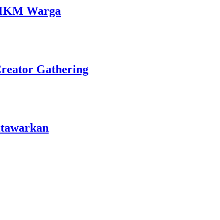
 UMKM Warga
Creator Gathering
itawarkan