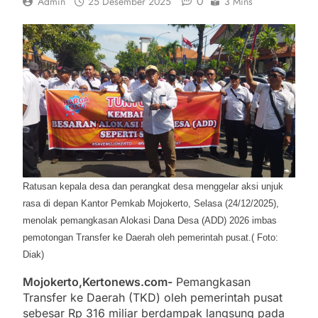
0
Admin
25 Desember 2025
3 Mins
31 Juli 2026
Kejari Kota Mojokerto Gelar Lelang Serentak,
Sembilan Kendaraan Bermotor Ditawarkan
29 Juli 2026
Tim Gabungan Satpol PP Kota Mojokerto Gelar
Rasia Rokok Ilegal
29 Juli 2026
Ratusan kepala desa dan perangkat desa menggelar aksi unjuk
rasa di depan Kantor Pemkab Mojokerto, Selasa (24/12/2025),
menolak pemangkasan Alokasi Dana Desa (ADD) 2026 imbas
pemotongan Transfer ke Daerah oleh pemerintah pusat.( Foto:
Diak)
Mojokerto,Kertonews.com-
Pemangkasan
Transfer ke Daerah (TKD) oleh pemerintah pusat
sebesar Rp 316 miliar berdampak langsung pada