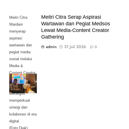
Meitri Citra Serap Aspirasi
Meitri Citra
Wartawan dan Pegiat Medsos
Wardani
Lewat Media-Content Creator
menyerap
Gathering
aspirasi
wartawan dan
admin
31 Juli 2026
0
pegiat media
sosial melalui
Media &
Content Creator
Gathering
Mojokerto Raya,
sekaligus
memperkuat
sinergi dan
kolaborasi di era
digital.
(Foto:Diak)