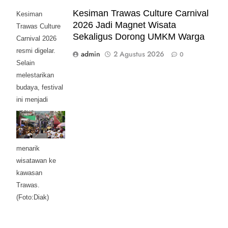
Kesiman Trawas Culture Carnival
Kesiman
2026 Jadi Magnet Wisata
Trawas Culture
Sekaligus Dorong UMKM Warga
Carnival 2026
resmi digelar.
admin
2 Agustus 2026
0
Selain
melestarikan
budaya, festival
ini menjadi
upaya
menggerakkan
UMKM dan
menarik
wisatawan ke
kawasan
Trawas.
(Foto:Diak)