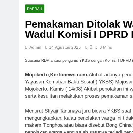
DAERAH
Pemakaman Ditolak W
Wadul Komisi I DPRD 
0
Admin
14 Agustus 2025
3 Mins
Suasana RDP antara pengurus YKBS dengan Komisi I DPRD (f
Mojokerto,Kertonews com-
Akibat adanya peno
Yayasan Kematian Bakti Sosial ( YKBS) Mojosa
Mojokerto. Kamis ( 14/08) Akibat penolakan ini
serta kesulitan melakukan proses pemakaman sa
Menurut Stiyaji Tanunaya juru bicara YKBS saat
mengungkapkan, kalau penolakan warga ini tidak
makam Tionghoa atau biasa disebut Bong China i
penolakan warga yang salah satunya terjadi penc