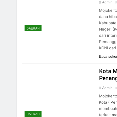
Admin
Mojokert
dana hiba
Kabupaten
Negeri (K
DAERAH
dari inte
Pemanggil
KONI dar
Baca seke
Kota M
Penang
Admin
Mojokerto
Kota ( Pe
membuahka
terkait m
DAERAH