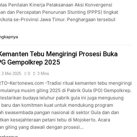
tas Penilaian Kinerja Pelaksanaan Aksi Konvergensi
an dan Percepatan Penurunan Stunting (PPPS) tingkat
/kota se-Provinsi Jawa Timur. Penghargaan tersebut
…
ngkapnya
 Kemanten Tebu Mengiringi Prosesi Buka
 PG Gempolkrep 2025
3 Mei 2025
0
3 Mins
O–Kertonews.com -Tradisi ritual kemanten tebu mengiringi
imulainya musim giling 2025 di Pabrik Gula (PG) Gempolkrep.
lestarikan budaya leluhur pabrik gula ini juga mengusung
 baru dan komitmen kuat untuk mendukung program
ah swasembada pangan nasional di sektor Gula dan dan
kan kesejahteraan petani tebu di Mojokerto. Acara
 giling yang diawali dengan prosesi…
ngkapnya