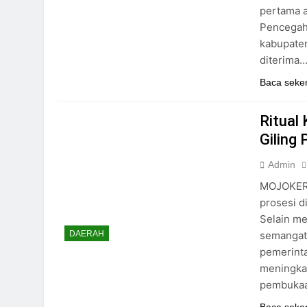
pertama a
Pencegah
kabupaten
diterima
Baca seke
Ritual
Giling
Admin
MOJOKERT
prosesi d
Selain me
semangat
DAERAH
pemerint
meningkat
pembukaan
Baca seke