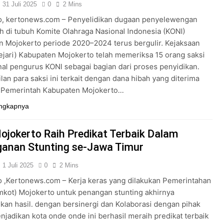
31 Juli 2025
0
2 Mins
o, kertonews.com – Penyelidikan dugaan penyelewengan
h di tubuh Komite Olahraga Nasional Indonesia (KONI)
 Mojokerto periode 2020–2024 terus bergulir. Kejaksaan
ejari) Kabupaten Mojokerto telah memeriksa 15 orang saksi
rnal pengurus KONI sebagai bagian dari proses penyidikan.
an para saksi ini terkait dengan dana hibah yang diterima
i Pemerintah Kabupaten Mojokerto…
ngkapnya
ojokerto Raih Predikat Terbaik Dalam
anan Stunting se-Jawa Timur
1 Juli 2025
0
2 Mins
 ,Kertonews.com – Kerja keras yang dilakukan Pemerintahan
mkot) Mojokerto untuk penangan stunting akhirnya
n hasil. dengan bersinergi dan Kolaborasi dengan pihak
enjadikan kota onde onde ini berhasil meraih predikat terbaik