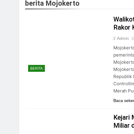
berita Mojokerto
Waliko
Rakor 
Admin
Mojokerto
pemerinta
Mojokerto
Mojokert
BERITA
Republik 
Controlli
Merah Put
Baca seke
Kejari
Miliar