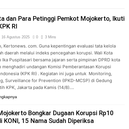
ta dan Para Petinggi Pemkot Mojokerto, Ikuti
KPK RI
16 Agustus 2025
0
3 Mins
, Kertonews. com. Guna kepentingan evaluasi tata kelola
h daerah melalui indeks pencegahan korupsi. Wali Kota
 Ika Puspitasari bersama jajaran serta pimpinan DPRD kota
o menghadiri undangan Komisi Pemberantasan Korupsi
Indonesia (KPK RI) . Kegiatan ini juga untuk Monitoring,
ng, Surveillance for Prevention (IPKD-MCSP) di Gedung
ih KPK, Jakarta pada Kamis (14/8)….
ngkapnya
 Mojokerto Bongkar Dugaan Korupsi Rp10
 di KONI, 15 Nama Sudah Diperiksa