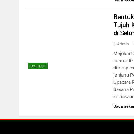
Bentuk
Tujuh 
di Sel
Admin
Mojokerto
memastik
DAERAH
diterapka
jenjang P
Upacara P
Sasana Pr
kebiasaa
Baca seke