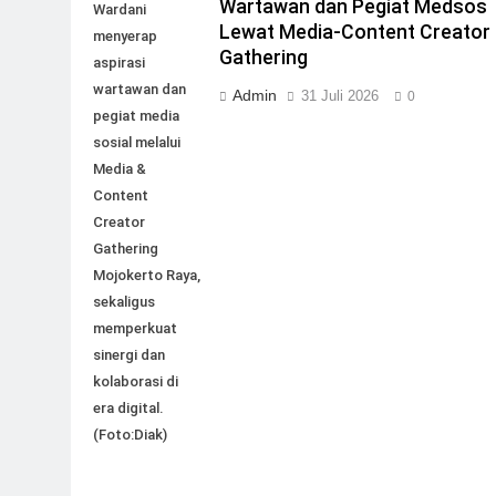
Wartawan dan Pegiat Medsos
Wardani
Lewat Media-Content Creator
menyerap
Gathering
aspirasi
wartawan dan
Admin
31 Juli 2026
0
pegiat media
sosial melalui
Media &
Content
Creator
Gathering
Mojokerto Raya,
sekaligus
memperkuat
sinergi dan
kolaborasi di
era digital.
(Foto:Diak)