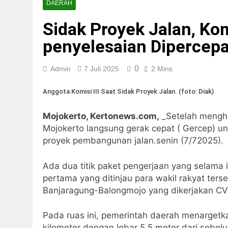
DAERAH
Sidak Proyek Jalan, Kom
penyelesaian Dipercepa
0
Admin
7 Juli 2025
2 Mins
Anggota Komisi III Saat Sidak Proyek Jalan. (foto: Diak)
Mojokerto, Kertonews.com,
_Setelah mengha
Mojokerto langsung gerak cepat ( Gercep) u
proyek pembangunan jalan.senin (7/72025).
Ada dua titik paket pengerjaan yang selama i
pertama yang ditinjau para wakil rakyat ters
Banjaragung-Balongmojo yang dikerjakan C
Pada ruas ini, pemerintah daerah menarget
kilometer dengan lebar 5,5 meter dari sebel