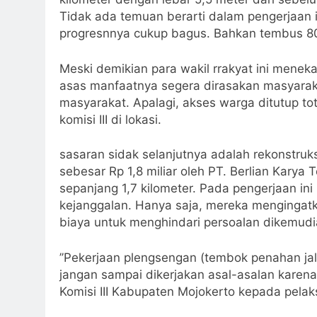
Tidak ada temuan berarti dalam pengerjaan inf
progresnnya cukup bagus. Bahkan tembus 80
Meski demikian para wakil rrakyat ini menek
asas manfaatnya segera dirasakan masyarakat.
masyarakat. Apalagi, akses warga ditutup total
komisi III di lokasi.
sasaran sidak selanjutnya adalah rekonstru
sebesar Rp 1,8 miliar oleh PT. Berlian Karya
sepanjang 1,7 kilometer. Pada pengerjaan i
kejanggalan. Hanya saja, mereka mengingatk
biaya untuk menghindari persoalan dikemudia
’’Pekerjaan plengsengan (tembok penahan jal
jangan sampai dikerjakan asal-asalan karena 
Komisi III Kabupaten Mojokerto kepada pelaks