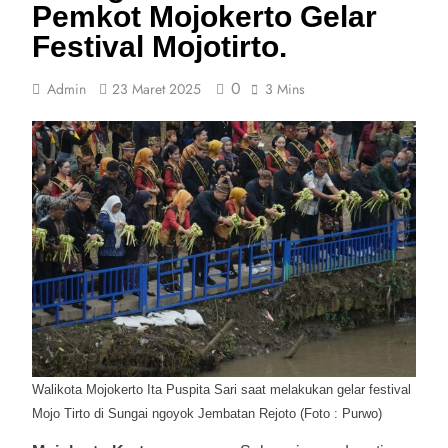
Pemkot Mojokerto Gelar
Festival Mojotirto.
0
Admin
23 Maret 2025
3 Mins
Walikota Mojokerto Ita Puspita Sari saat melakukan gelar festival
Mojo Tirto di Sungai ngoyok Jembatan Rejoto (Foto : Purwo)