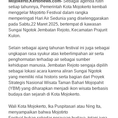
Mojokerto,Kertonews.com-
Sebagai agenda rutin
setiap tahunnya, Pemerintah Kota Mojokerto kembali
menggelar Mojotirto Festival dalam rangka
memperingati Hari Air Sedunia yang diselenggarakan
pada Sabtu,22 Maret 2025, bertempat di kawasan
Sungai Ngotok Jembatan Rejoto, Kecamatan Prajurit
Kulon.
Selain sebagai ajang tahunan festival ini juga sebagai
ungkapan rasa syukur atas keberlimpahan air serta
penghormatan terhadap air sebagai sumber
kehidupan manusia. Jembatan Rejoto sengaja dipilih
sebagai lokasi acara karena aliran Sungai Ngotok
yang memiliki nilai historis serta bagian dari Proyek
Strategis Nasional Wisata Taman Bahari Mojopahit
(YBM) yang diharapkan menjadi ikon wisata berbasis
budaya dan sejarah di Kota Mojokerto.
Wali Kota Mojokerto, Ika Puspitasari atau Ning Ita,
menyampaikan bahwa Mojotirto
Festival bukan sekedar perayaan budaya, tetapi juga