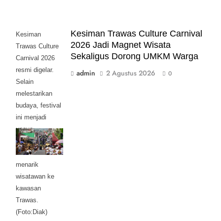
Kesiman Trawas Culture Carnival
Kesiman
2026 Jadi Magnet Wisata
Trawas Culture
Sekaligus Dorong UMKM Warga
Carnival 2026
resmi digelar.
admin
2 Agustus 2026
0
Selain
melestarikan
budaya, festival
ini menjadi
upaya
menggerakkan
UMKM dan
menarik
wisatawan ke
kawasan
Trawas.
(Foto:Diak)