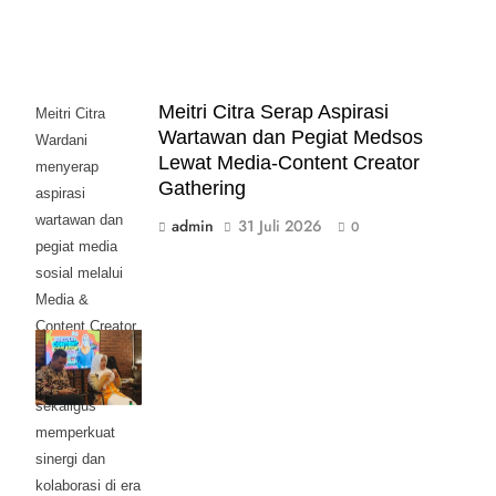
Meitri Citra Serap Aspirasi
Meitri Citra
Wartawan dan Pegiat Medsos
Wardani
Lewat Media-Content Creator
menyerap
Gathering
aspirasi
wartawan dan
admin
31 Juli 2026
0
pegiat media
sosial melalui
Media &
Content Creator
Gathering
Mojokerto Raya,
sekaligus
memperkuat
sinergi dan
kolaborasi di era