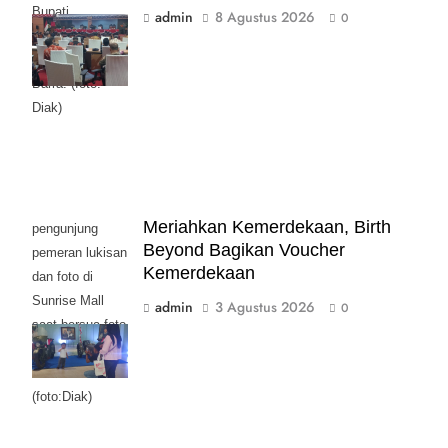
Bupati
admin
8 Agustus 2026
0
Mojokerto
Muhamad Al
Barra. (foto:
Diak)
Meriahkan Kemerdekaan, Birth
pengunjung
Beyond Bagikan Voucher
pemeran lukisan
Kemerdekaan
dan foto di
Sunrise Mall
admin
3 Agustus 2026
0
saat bersua foto
bersama Moge
Klasik.
(foto:Diak)