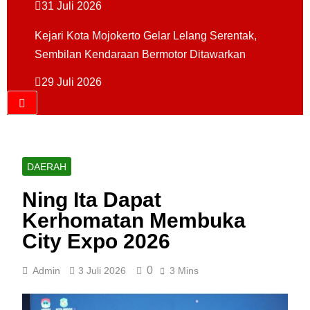
31 Juli 2026
Kejari Kota Mojokerto Gelar Lelang Serentak,
Sembilan Kendaraan Bermotor Ditawarkan
29 Juli 2026
DAERAH
Ning Ita Dapat
Kerhomatan Membuka
City Expo 2026
0
Admin
3 Juli 2026
3 Mins