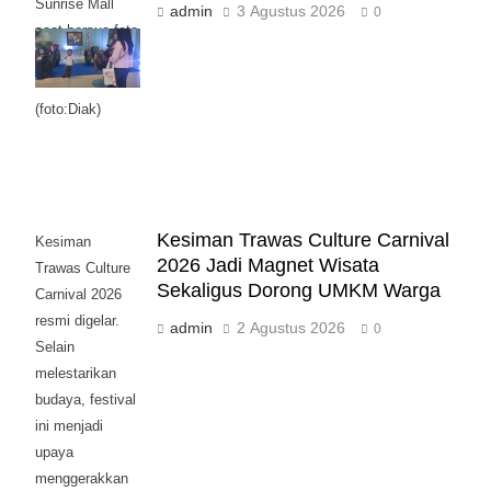
Sunrise Mall
admin
3 Agustus 2026
0
saat bersua foto
bersama Moge
Klasik.
(foto:Diak)
Kesiman Trawas Culture Carnival
Kesiman
2026 Jadi Magnet Wisata
Trawas Culture
Sekaligus Dorong UMKM Warga
Carnival 2026
resmi digelar.
admin
2 Agustus 2026
0
Selain
melestarikan
budaya, festival
ini menjadi
upaya
menggerakkan