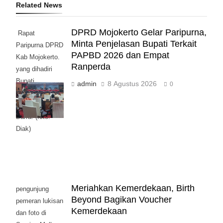
Related News
DPRD Mojokerto Gelar Paripurna,
Rapat
Minta Penjelasan Bupati Terkait
Paripurna DPRD
PAPBD 2026 dan Empat
Kab Mojokerto.
Ranperda
yang dihadiri
Bupati
admin
8 Agustus 2026
0
Mojokerto
Muhamad Al
Barra. (foto:
Diak)
Meriahkan Kemerdekaan, Birth
pengunjung
Beyond Bagikan Voucher
pemeran lukisan
Kemerdekaan
dan foto di