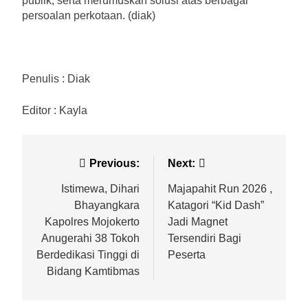
publik, serta merumuskan solusi atas berbagai
persoalan perkotaan. (diak)
Penulis : Diak
Editor : Kayla
Previous:
Next:
Istimewa, Dihari
Majapahit Run 2026 ,
Bhayangkara
Katagori “Kid Dash”
Kapolres Mojokerto
Jadi Magnet
Anugerahi 38 Tokoh
Tersendiri Bagi
Berdedikasi Tinggi di
Peserta
Bidang Kamtibmas