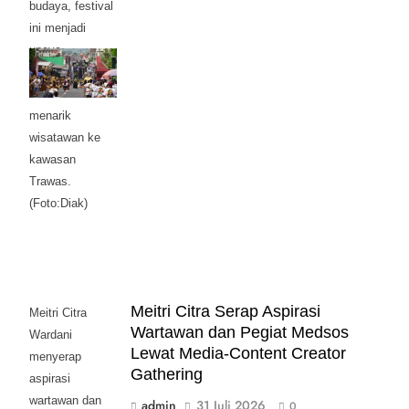
budaya, festival
ini menjadi
upaya
menggerakkan
UMKM dan
menarik
wisatawan ke
kawasan
Trawas.
(Foto:Diak)
Meitri Citra Serap Aspirasi
Meitri Citra
Wartawan dan Pegiat Medsos
Wardani
Lewat Media-Content Creator
menyerap
Gathering
aspirasi
wartawan dan
admin
31 Juli 2026
0