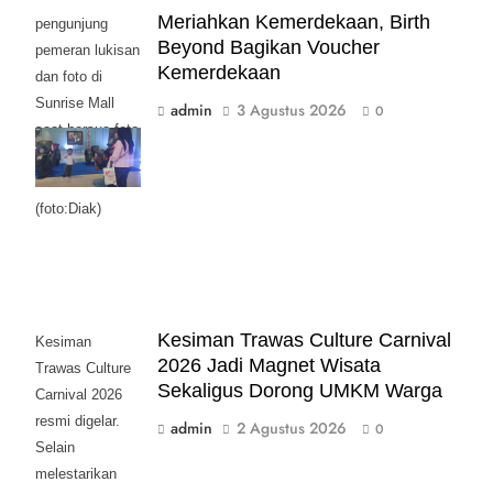
Meriahkan Kemerdekaan, Birth
pengunjung
Beyond Bagikan Voucher
pemeran lukisan
Kemerdekaan
dan foto di
Sunrise Mall
admin
3 Agustus 2026
0
saat bersua foto
bersama Moge
Klasik.
(foto:Diak)
Kesiman Trawas Culture Carnival
Kesiman
2026 Jadi Magnet Wisata
Trawas Culture
Sekaligus Dorong UMKM Warga
Carnival 2026
resmi digelar.
admin
2 Agustus 2026
0
Selain
melestarikan