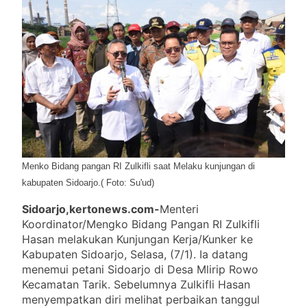
2 Agustus 2026
Meitri Citra Serap Aspirasi Wartawan Dan Pegiat
Medsos Lewat Media-Content Creator
Gathering
31 Juli 2026
Kejari Kota Mojokerto Gelar Lelang Serentak,
Sembilan Kendaraan Bermotor Ditawarkan
29 Juli 2026
Menko Bidang pangan RI Zulkifli saat Melaku kunjungan di
kabupaten Sidoarjo.( Foto: Su'ud)
Sidoarjo,kertonews.com-
Menteri
Koordinator/Mengko Bidang Pangan RI Zulkifli
Hasan melakukan Kunjungan Kerja/Kunker ke
Kabupaten Sidoarjo, Selasa, (7/1). Ia datang
menemui petani Sidoarjo di Desa Mlirip Rowo
Kecamatan Tarik. Sebelumnya Zulkifli Hasan
menyempatkan diri melihat perbaikan tanggul