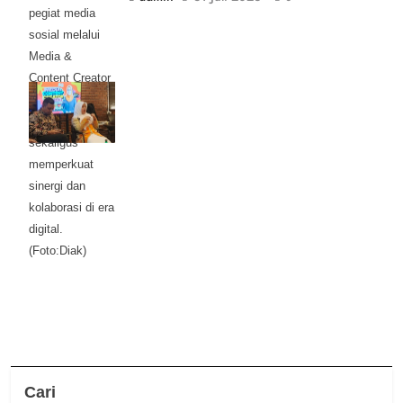
pegiat media
sosial melalui
Media &
Content Creator
Gathering
Mojokerto Raya,
sekaligus
memperkuat
sinergi dan
kolaborasi di era
digital.
(Foto:Diak)
Cari