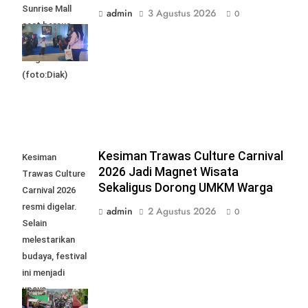
Sunrise Mall
admin
3 Agustus 2026
0
saat bersua
foto bersama
Moge Klasik.
(foto:Diak)
Kesiman Trawas Culture Carnival
Kesiman
2026 Jadi Magnet Wisata
Trawas Culture
Sekaligus Dorong UMKM Warga
Carnival 2026
resmi digelar.
admin
2 Agustus 2026
0
Selain
melestarikan
budaya, festival
ini menjadi
upaya
menggerakkan