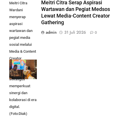
Meitri Citra Serap Aspirasi
Meitri Citra
Wartawan dan Pegiat Medsos
Wardani
Lewat Media-Content Creator
menyerap
Gathering
aspirasi
wartawan dan
admin
31 Juli 2026
0
pegiat media
sosial melalui
Media & Content
Creator
Gathering
Mojokerto Raya,
sekaligus
memperkuat
sinergi dan
kolaborasi di era
digital.
(Foto:Diak)