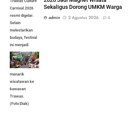
Trawas Culture
Sekaligus Dorong UMKM Warga
Carnival 2026
resmi digelar.
admin
2 Agustus 2026
0
Selain
melestarikan
budaya, festival
ini menjadi
upaya
menggerakkan
UMKM dan
menarik
wisatawan ke
kawasan
Trawas.
(Foto:Diak)