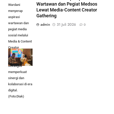
Wartawan dan Pegiat Medsos
Wardani
Lewat Media-Content Creator
menyerap
Gathering
aspirasi
wartawan dan
admin
31 Juli 2026
0
pegiat media
sosial melalui
Media & Content
Creator
Gathering
Mojokerto Raya,
sekaligus
memperkuat
sinergi dan
kolaborasi di era
digital.
(Foto:Diak)