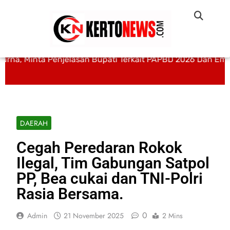
rna, Minta Penjelasan Bupati Terkait PAPBD 2026 Dan Empa
DAERAH
Cegah Peredaran Rokok
Ilegal, Tim Gabungan Satpol
PP, Bea cukai dan TNI-Polri
Rasia Bersama.
0
Admin
21 November 2025
2 Mins