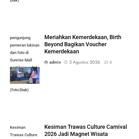
Diak)
Meriahkan Kemerdekaan, Birth
pengunjung
Beyond Bagikan Voucher
pemeran lukisan
Kemerdekaan
dan foto di
Sunrise Mall
admin
3 Agustus 2026
0
saat bersua foto
bersama Moge
Klasik.
(foto:Diak)
Kesiman Trawas Culture Carnival
Kesiman
2026 Jadi Magnet Wisata
Trawas Culture