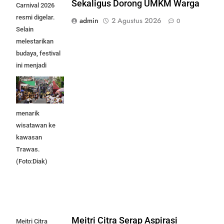
Sekaligus Dorong UMKM Warga
Carnival 2026
resmi digelar.
admin
2 Agustus 2026
0
Selain
melestarikan
budaya, festival
ini menjadi
upaya
menggerakkan
UMKM dan
menarik
wisatawan ke
kawasan
Trawas.
(Foto:Diak)
Meitri Citra Serap Aspirasi
Meitri Citra