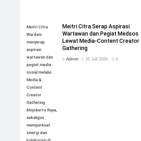
Meitri Citra Serap Aspirasi
Meitri Citra
Wartawan dan Pegiat Medsos
Wardani
Lewat Media-Content Creator
menyerap
Gathering
aspirasi
wartawan dan
Admin
31 Juli 2026
0
pegiat media
sosial melalui
Media &
Content
Creator
Gathering
Mojokerto Raya,
sekaligus
memperkuat
sinergi dan
kolaborasi di