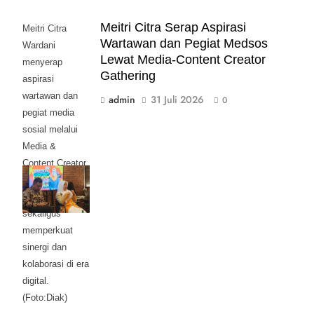
Meitri Citra Serap Aspirasi
Meitri Citra
Wartawan dan Pegiat Medsos
Wardani
Lewat Media-Content Creator
menyerap
Gathering
aspirasi
wartawan dan
admin
31 Juli 2026
0
pegiat media
sosial melalui
Media &
Content Creator
Gathering
Mojokerto Raya,
sekaligus
memperkuat
sinergi dan
kolaborasi di era
digital.
(Foto:Diak)