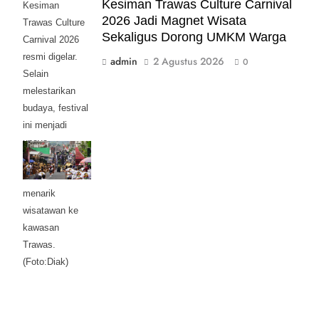
Kesiman Trawas Culture Carnival
Kesiman
2026 Jadi Magnet Wisata
Trawas Culture
Sekaligus Dorong UMKM Warga
Carnival 2026
resmi digelar.
admin
2 Agustus 2026
0
Selain
melestarikan
budaya, festival
ini menjadi
upaya
menggerakkan
UMKM dan
menarik
wisatawan ke
kawasan
Trawas.
(Foto:Diak)