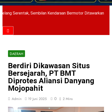
tak, Sembilan Kendaraan Bermotor Ditawarkan
DAERAH
Berdiri Dikawasan Situs
Bersejarah, PT BMT
Diprotes Aliansi Danyang
Mojopahit
0
Admin
19 Juni 2025
2 Mins