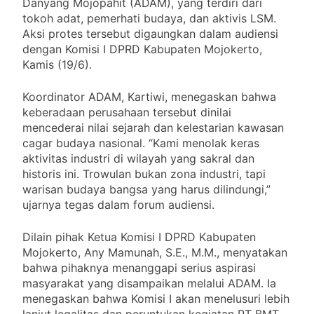
Danyang Mojopahit (ADAM), yang terdiri dari
tokoh adat, pemerhati budaya, dan aktivis LSM.
Aksi protes tersebut digaungkan dalam audiensi
dengan Komisi I DPRD Kabupaten Mojokerto,
Kamis (19/6).
Koordinator ADAM, Kartiwi, menegaskan bahwa
keberadaan perusahaan tersebut dinilai
mencederai nilai sejarah dan kelestarian kawasan
cagar budaya nasional. “Kami menolak keras
aktivitas industri di wilayah yang sakral dan
historis ini. Trowulan bukan zona industri, tapi
warisan budaya bangsa yang harus dilindungi,”
ujarnya tegas dalam forum audiensi.
Dilain pihak Ketua Komisi I DPRD Kabupaten
Mojokerto, Any Mamunah, S.E., M.M., menyatakan
bahwa pihaknya menanggapi serius aspirasi
masyarakat yang disampaikan melalui ADAM. Ia
menegaskan bahwa Komisi I akan menelusuri lebih
lanjut legalitas dan peruntukan kegiatan PT BMT.