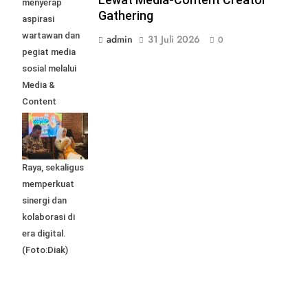
Lewat Media-Content Creator
menyerap
Gathering
aspirasi
wartawan dan
admin
31 Juli 2026
0
pegiat media
sosial melalui
Media &
Content
Creator
Gathering
Mojokerto
Raya, sekaligus
memperkuat
sinergi dan
kolaborasi di
era digital.
(Foto:Diak)