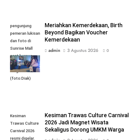
Meriahkan Kemerdekaan, Birth
pengunjung
Beyond Bagikan Voucher
pemeran lukisan
Kemerdekaan
dan foto di
Sunrise Mall
admin
3 Agustus 2026
0
saat bersua
foto bersama
Moge Klasik.
(foto:Diak)
Kesiman Trawas Culture Carnival
Kesiman
2026 Jadi Magnet Wisata
Trawas Culture
Sekaligus Dorong UMKM Warga
Carnival 2026
resmi digelar.