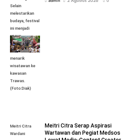
admin
2 Agustus 2026
0
Selain
melestarikan
budaya, festival
ini menjadi
upaya
menggerakkan
UMKM dan
menarik
wisatawan ke
kawasan
Trawas.
(Foto:Diak)
Meitri Citra Serap Aspirasi
Meitri Citra
Wartawan dan Pegiat Medsos
Wardani