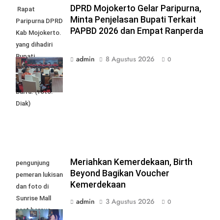
DPRD Mojokerto Gelar Paripurna,
Rapat
Minta Penjelasan Bupati Terkait
Paripurna DPRD
PAPBD 2026 dan Empat Ranperda
Kab Mojokerto.
yang dihadiri
Bupati
admin
8 Agustus 2026
0
Mojokerto
Muhamad Al
Barra. (foto:
Diak)
Meriahkan Kemerdekaan, Birth
pengunjung
Beyond Bagikan Voucher
pemeran lukisan
Kemerdekaan
dan foto di
Sunrise Mall
admin
3 Agustus 2026
0
saat bersua