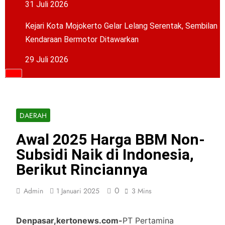
31 Juli 2026
Kejari Kota Mojokerto Gelar Lelang Serentak, Sembilan
Kendaraan Bermotor Ditawarkan
29 Juli 2026
DAERAH
Awal 2025 Harga BBM Non-
Subsidi Naik di Indonesia,
Berikut Rinciannya
0
Admin
1 Januari 2025
3 Mins
Denpasar,kertonews.com-
PT Pertamina