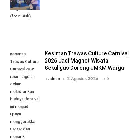
foto bersama
Moge Klasik.
(foto:Diak)
Kesiman Trawas Culture Carnival
Kesiman
2026 Jadi Magnet Wisata
Trawas Culture
Sekaligus Dorong UMKM Warga
Carnival 2026
resmi digelar.
admin
2 Agustus 2026
0
Selain
melestarikan
budaya, festival
ini menjadi
upaya
menggerakkan
UMKM dan
menarik