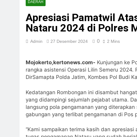
DAERAH
Apresiasi Pamatwil Ata
Nataru 2024 di Polres 
0
Admin
27 Desember 2024
2 Mins
Mojokerto,kertonews.com-
Kunjungan ke Po
rangka asistensi Operasi Lilin Semeru 2024
DirSamapta Polda Jatim, Kombes Pol Budi Ka
Kedatangan Rombongan ini disambut hangat 
yang didampingi sejumlah pejabat utama. Da
langsung pola pengamanan yang diterapkan 
gabungan yang terlibat pengamanan di Pos 
“Kami sampaikan terima kasih dan apresiasi 
tugas pengamanan Nataru yang sudah berjal