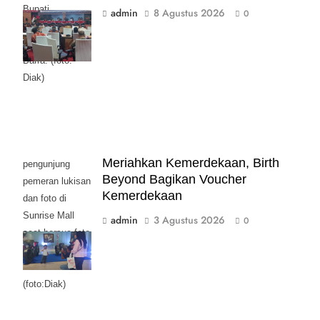
Bupati
admin
8 Agustus 2026
0
Mojokerto
Muhamad Al
Barra. (foto:
Diak)
Meriahkan Kemerdekaan, Birth
pengunjung
Beyond Bagikan Voucher
pemeran lukisan
Kemerdekaan
dan foto di
Sunrise Mall
admin
3 Agustus 2026
0
saat bersua foto
bersama Moge
Klasik.
(foto:Diak)