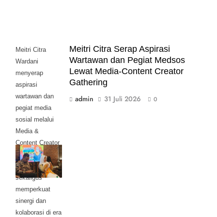
Meitri Citra Serap Aspirasi
Meitri Citra
Wartawan dan Pegiat Medsos
Wardani
Lewat Media-Content Creator
menyerap
Gathering
aspirasi
wartawan dan
admin
31 Juli 2026
0
pegiat media
sosial melalui
Media &
Content Creator
Gathering
Mojokerto Raya,
sekaligus
memperkuat
sinergi dan
kolaborasi di era