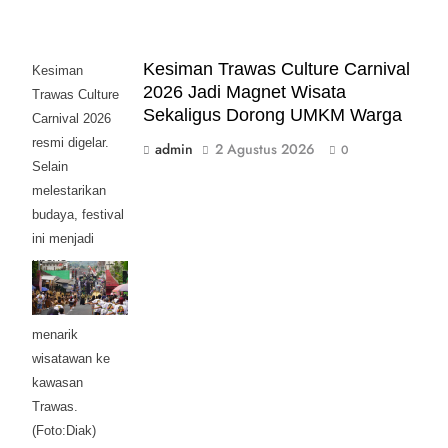
Kesiman Trawas Culture Carnival
Kesiman
2026 Jadi Magnet Wisata
Trawas Culture
Sekaligus Dorong UMKM Warga
Carnival 2026
resmi digelar.
admin
2 Agustus 2026
0
Selain
melestarikan
budaya, festival
ini menjadi
upaya
menggerakkan
UMKM dan
menarik
wisatawan ke
kawasan
Trawas.
(Foto:Diak)