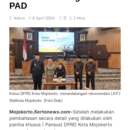
PAD
2 Agustus 2026
Meitri Citra Serap Aspirasi Wartawan Dan Pegiat
0
Admin
8 April 2026
2 Mins
Medsos Lewat Media-Content Creator
Gathering
31 Juli 2026
Kejari Kota Mojokerto Gelar Lelang Serentak,
Sembilan Kendaraan Bermotor Ditawarkan
29 Juli 2026
Ketua DPRD Kota Mojokerto, menandatangani rekomendasi LKPJ
Walikota Mojokerto. (Foto:Diak)
Mojokerto,Kertonews.com-
Setelah melakukan
pembahasan secara detail yang dilakukan oleh
panitia khusus ( Pansus) DPRD Kota Mojokerto