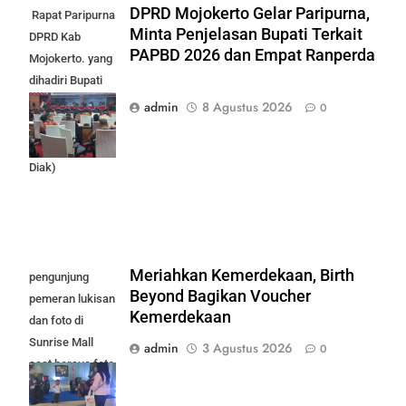
DPRD Mojokerto Gelar Paripurna,
Rapat Paripurna
Minta Penjelasan Bupati Terkait
DPRD Kab
PAPBD 2026 dan Empat Ranperda
Mojokerto. yang
dihadiri Bupati
Mojokerto
admin
8 Agustus 2026
0
Muhamad Al
Barra. (foto:
Diak)
Meriahkan Kemerdekaan, Birth
pengunjung
Beyond Bagikan Voucher
pemeran lukisan
Kemerdekaan
dan foto di
Sunrise Mall
admin
3 Agustus 2026
0
saat bersua foto
bersama Moge