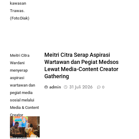
kawasan
Trawas.
(Foto:Diak)
Meitri Citra Serap Aspirasi
Meitri Citra
Wartawan dan Pegiat Medsos
Wardani
Lewat Media-Content Creator
menyerap
Gathering
aspirasi
wartawan dan
admin
31 Juli 2026
0
pegiat media
sosial melalui
Media & Content
Creator
Gathering
Mojokerto Raya,
sekaligus