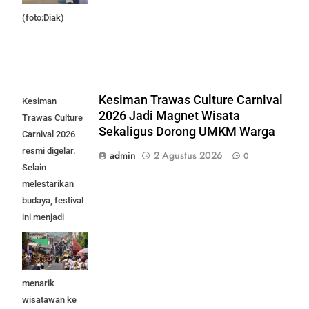
Klasik.
(foto:Diak)
Kesiman Trawas Culture Carnival
Kesiman
2026 Jadi Magnet Wisata
Trawas Culture
Sekaligus Dorong UMKM Warga
Carnival 2026
resmi digelar.
admin
2 Agustus 2026
0
Selain
melestarikan
budaya, festival
ini menjadi
upaya
menggerakkan
UMKM dan
menarik
wisatawan ke