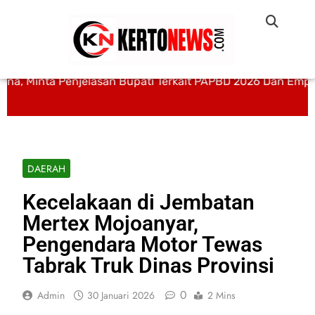
na, Minta Penjelasan Bupati Terkait PAPBD 2026 Dan Empa
DAERAH
Kecelakaan di Jembatan
Mertex Mojoanyar,
Pengendara Motor Tewas
Tabrak Truk Dinas Provinsi
0
Admin
30 Januari 2026
2 Mins