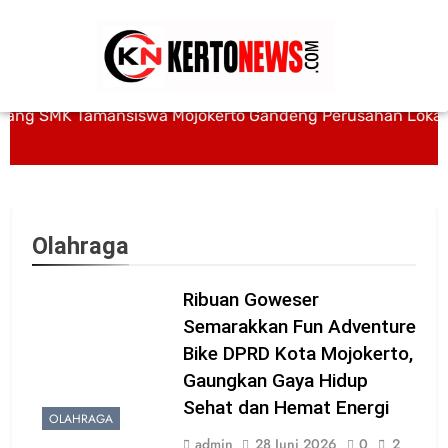
agang SMK Tamansiswa Mojokerto Gandeng Perusahan Lokal
Olahraga
Ribuan Goweser
Semarakkan Fun Adventure
Bike DPRD Kota Mojokerto,
Gaungkan Gaya Hidup
Sehat dan Hemat Energi
OLAHRAGA
admin
28 Juni 2026
0
2